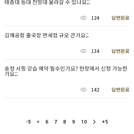
태종대 등대 전망대 올라갈 수 있나요;;
124
답변완료
김해공항 출국장 면세점 규모 큰가요;;
134
답변완료
송정 서핑 강습 예약 필수인가요? 현장에서 신청 가능한
가요;;
142
답변완료
-5
<
7
6
8
9
10
>
+5