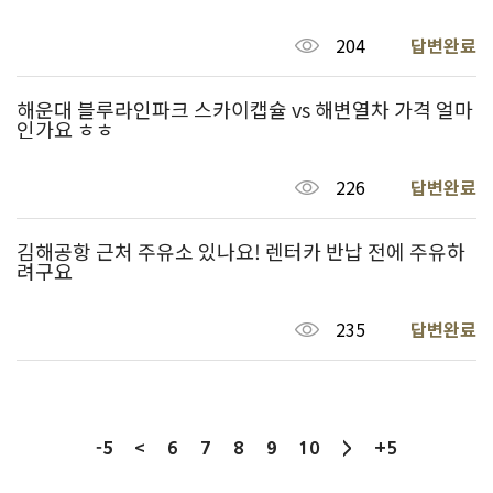
204
답변완료
해운대 블루라인파크 스카이캡슐 vs 해변열차 가격 얼마
인가요 ㅎㅎ
226
답변완료
김해공항 근처 주유소 있나요! 렌터카 반납 전에 주유하
려구요
235
답변완료
-5
<
9
6
7
8
10
>
+5