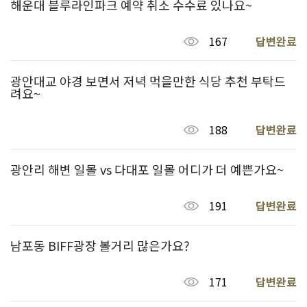
해운대 블루라인파크 예약 취소 수수료 있나요~
167
답변완료
광안대교 야경 보면서 저녁 먹을만한 식당 추천 부탁드
려요~
188
답변완료
광안리 해변 일몰 vs 다대포 일몰 어디가 더 예쁜가요~
191
답변완료
남포동 BIFF광장 볼거리 많은가요?
171
답변완료