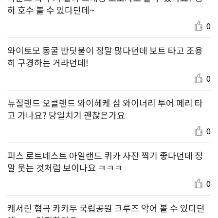
하 호수 볼 수 있다던데~
0
와이토모 동굴 반딧불이 정말 많다던데 보트 타고 조용
히 구경하는 거라던데!
0
뉴질랜드 오클랜드 와이헤케 섬 와이너리 투어 페리 타
고 가나요? 당일치기 괜찮은가요
0
퍼스 로트네스트 아일랜드 퀴카 사진 찍기 좋다던데 정
말 웃는 것처럼 보이나요 ㅋㅋㅋ
0
캐서린 협곡 카카두 국립공원 크루즈 악어 볼 수 있다던