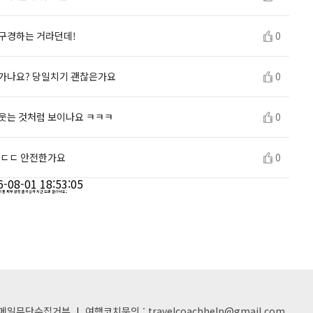
 구경하는 거라던데!
0
 가나요? 당일치기 괜찮은가요
0
 웃는 것처럼 보이나요 ㅋㅋㅋ
0
 ㄷㄷ 안전한가요
0
6-08-01 18:53:05
리핀 세부 공항 출국심사 시간 오래 걸리나요;;
메일무단수집거부
여행코치문의 : travelcoachhelp@gmail.com