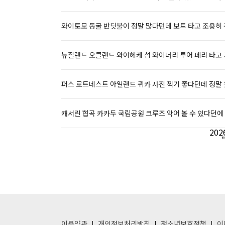
와이토모 동굴 반딧불이 정말 많다던데 보트 타고 조용히
뉴질랜드 오클랜드 와이헤케 섬 와이너리 투어 페리 타고
퍼스 로트네스트 아일랜드 퀴카 사진 찍기 좋다던데 정말
캐서린 협곡 카카두 국립공원 크루즈 악어 볼 수 있다던에
202
필
이용약관
개인정보처리방침
청소년보호정책
이