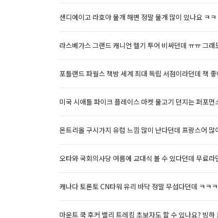
샌디에이고 라호야 물개 해변 정말 물개 많이 있나요 ㅋㅋ
라스베가스 그랜드 캐니언 헬기 투어 비싸던데 ㅠㅠ 그래도
포틀랜드 파월스 책방 세계 최대 독립 서점이라던데 책 좋
미국 시애틀 파이크 플레이스 마켓 물고기 던지는 퍼포먼스 
몬트리올 구시가지 유럽 느낌 많이 난다던데 프랑스어 많이
오타와 국회의사당 여름에 교대식 볼 수 있다던데 무료라
캐나다 토론토 CN타워 유리 바닥 정말 무섭다던데 ㅋㅋ
마운트 쿡 후커 밸리 트레킹 초보자도 할 수 있나요? 빙하 